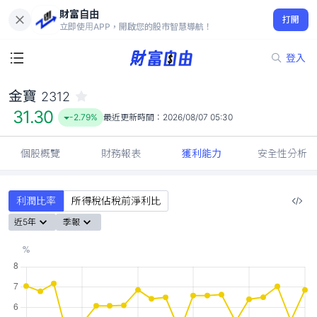
財富自由
金寶 2312
打開
31.30
-2.79%
立即使用APP，開啟您的股市智慧導航！
登入
金寶
2312
31.30
-2.79%
最近更新時間：
2026/08/07 05:30
個股概覽
財務報表
獲利能力
安全性分析
利潤比率
所得稅佔稅前淨利比
近5年
季報