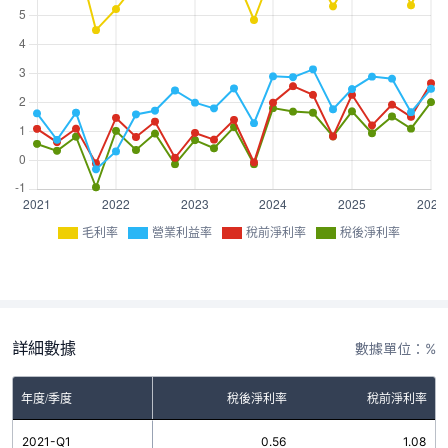
毛利率
營業利益率
稅前淨利率
稅後淨利率
詳細數據
數據單位：%
率
年度/季度
營業利益率
稅後淨利率
稅前淨利率
6
2021-Q1
1.62
0.56
1.08