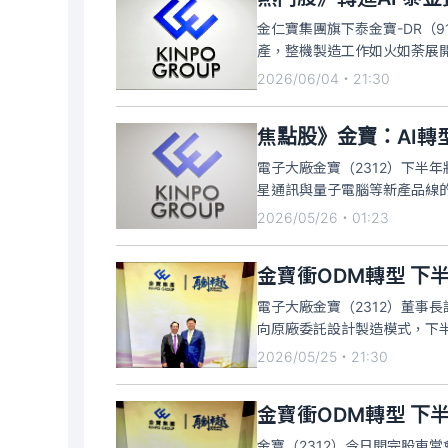
金仁寶集團旗下泰金寶-DR（
產，整機製造工作如火如荼展
收在漲停價12.7元，創下近6
2026/06/04・21:30
3595張。該公司隨著母集團
焦點股》金寶：AI轉
電子大廠金寶（2312）下半
星通訊與量子電腦等新產品線
紅燈，觸及漲停價40元，創波段
2026/05/26・01:23
2666張。
金寶衝ODM轉型 下
電子大廠金寶（2312）董事
向原廠委託設計製造模式，下
衛星通訊與量子電腦等新產品
2026/05/25・21:30
金寶衝ODM轉型 下
金寶（2312）今日開完股東