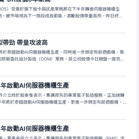
9105）受惠於旗下板卡與試產業務將在下半年轉進伺服器機櫃生
開，被市場視為下一階段成長動能，激勵股價帶量高飛，昨日終場
年新高，成交量逾8.4萬張。外資昨買超3488張，三大法人合計買超
金寶
型帶勁 帶量攻波高
年將於泰國啟動AI伺服器機櫃生產，同時進一步鎖定佈局遊戲機、衛
的原廠委託設計製造（ODM）業務，該公司股價今日開盤一度亮起
新高，截至上午9時9分暫報39.3元，漲幅7.97%，成交量4萬
半年啟動AI伺服器機櫃生產
長許介立昨於股東會表示，集團原先的專業電子製造服務，正加速轉
半年將於泰國啟動AI伺服器機櫃生產，更進一步鎖定布局遊戲機、
線，後續將提升高附加價值產品比重，帶動整體獲利能力。
半年啟動AI伺服器機櫃生產
常會，董事長許介立表示，集團原先的專業電子製造服務（EMS）定