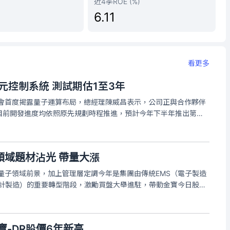
近4季ROE (%)
6.11
看更多
元控制系統 測試期估1至3年
說會首度揭露量子運算布局，總經理陳威昌表示，公司正與合作夥伴
目前開發進度均依照原先規劃時程推進，預計今年下半年推出第一
子運算布局的重要進展。陳威昌說，金寶目前參與開發的是量子電
電腦與伺服器或低溫
領域題材沾光 帶量大漲
待量子領域前景，加上管理層定調今年是集團由傳統EMS（電子製造
設計製造）的重要轉型階段，激勵買盤大舉進駐，帶動金寶今日股價
截至上午9時40分暫報37.2元，漲幅7.67%，成交量6萬8541
寶-DR股價6年新高