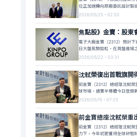
位正加速轉向原廠委託設計製造
已同步布局遊戲機、衛星通訊
2026/05/25・02:53
體獲利能力。
焦點股》金寶：股東
電子大廠金寶（2312）預計
日大盤氣勢如虹，在買盤進場之
元，超越同一時間同集團仁寶（23
2026/05/22・03:31
委買單尚未成交。
沈軾榮復出首戰旗開得
前金寶（2312）總經理沈軾
球市場，通寶半導體今日登錄興
（PQC）技術成功整合進So
2026/05/15・07:25
謀）直接投資的企業，今日一
前金寶總座沈軾榮重
前金寶（2312）總經理沈軾
力下，今年初更獲得全球矽智財