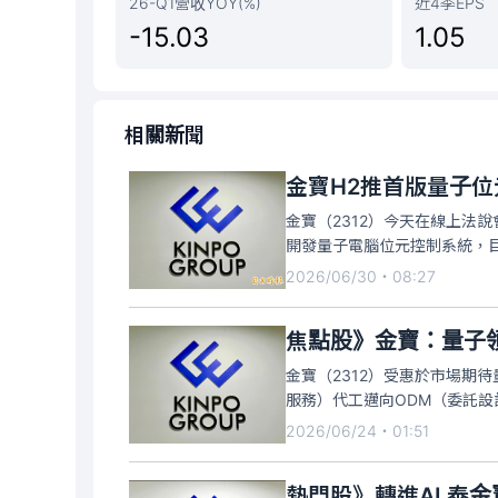
26-Q1營收YOY(%)
近4季EPS
-15.03
1.05
相關新聞
金寶H2推首版量子位
金寶（2312）今天在線上法
開發量子電腦位元控制系統，
個版本系統進行測試，作為量
2026/06/30・08:27
腦位元控制系統，希望讓量子
焦點股》金寶：量子
金寶（2312）受惠於市場期
服務）代工邁向ODM（委託
猛漲，盤中高點觸及漲停價38元，
2026/06/24・01:51
張。
熱門股》轉進AI 泰金