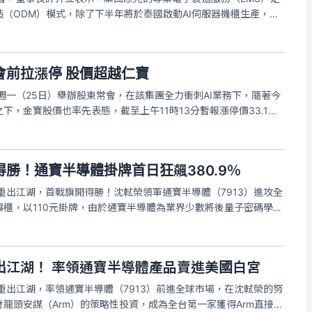
（ODM）模式，除了下半年將於泰國啟動AI伺服器機櫃生產，也
與量子電腦等新產品線，盼藉由提升高附加價值產品比重，推升整
會前拉漲停 股價超越仁寶
下週一（25日）舉辦股東常會，在該集團全力衝刺AI業務下，隨著今
下，金寶股價也率先表態，截至上午11時13分暫報漲停價33.1
24）的31.95元，成交量12萬7307張，共計2萬9173張漲停價
勝！通寶半導體掛牌首日狂飆380.9％
榮重出江湖，首戰旗開得勝！沈軾榮領軍通寶半導體（7913）進攻全
櫃，以110元掛牌，由於通寶半導體為業界少數將後量子密碼學
C的企業，搶先切入寡佔市場，同時也是全台第一家獲得Arm（安
開盤隨即
出江湖！ 率領通寶半導體產品賣進美國白宮
榮重出江湖，率領通寶半導體（7913）前進全球市場，在沈軾榮的努
龍頭安謀（Arm）的策略性投資，成為全台第一家獲得Arm直接投