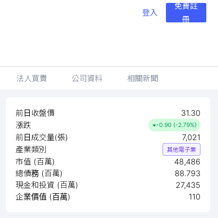
免費註
登入
冊
法人買賣
公司資料
相關新聞
前日收盤價
31.30
漲跌
-0.90 (-2.79%)
前日成交量(張)
7,021
產業類別
其他電子業
市值 (百萬)
48,486
總債務 (百萬)
88.793
現金和投資 (百萬)
27,435
企業價值 (百萬)
110