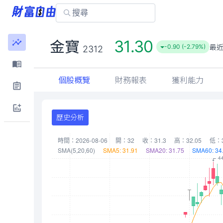
31.30
金寶
最
-0.90 (-2.79%)
2312
個股概覽
財務報表
獲利能力
歷史分析