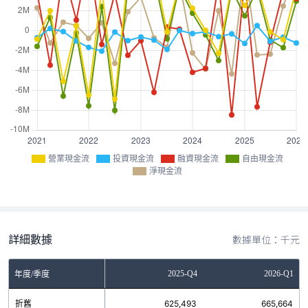
營業現金流
投資現金流
融資現金流
自由現金流
淨現金流
詳細數據
數據單位：千元
Q2
2025-Q3
2025-Q4
2026-Q1
年度/季度
8
折舊
623,547
625,493
665,664