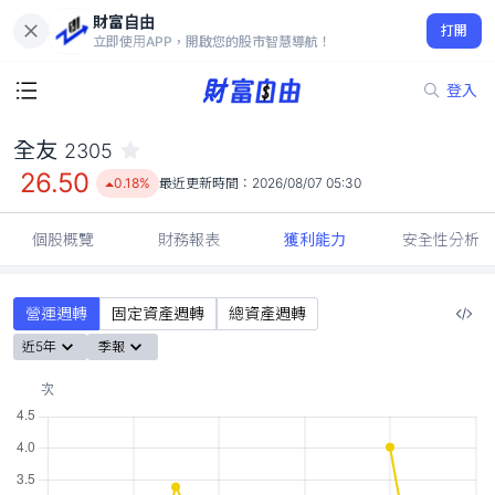
財富自由
全友 2305
打開
26.50
0.18%
立即使用APP，開啟您的股市智慧導航！
登入
全友
2305
26.50
0.18%
最近更新時間：
2026/08/07 05:30
個股概覽
財務報表
獲利能力
安全性分析
營運週轉
固定資產週轉
總資產週轉
近5年
季報