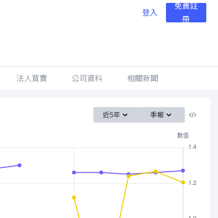
免費註
登入
冊
法人買賣
公司資料
相關新聞
近5年
季報