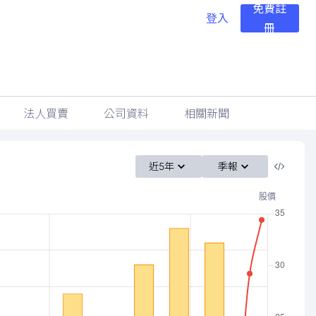
免費註
登入
冊
法人買賣
公司資料
相關新聞
近5年
季報