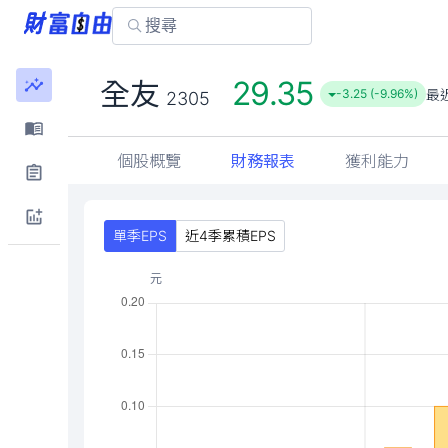
29.35
全友
最
-3.25 (-9.96%)
2305
個股概覽
財務報表
獲利能力
單季EPS
近4季累積EPS