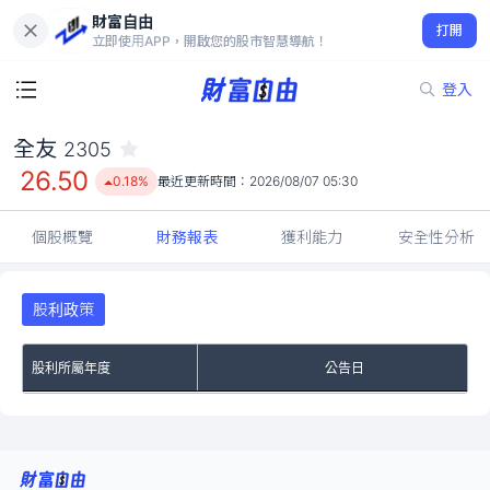
財富自由
全友 2305
打開
26.50
0.18%
立即使用APP，開啟您的股市智慧導航！
登入
全友
2305
26.50
0.18%
最近更新時間：
2026/08/07 05:30
個股概覽
財務報表
獲利能力
安全性分析
股利政策
股利所屬年度
公告日
No Rows To Show