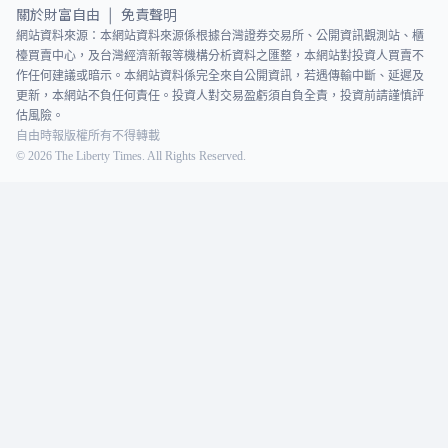
關於財富自由
免責聲明
|
網站資料來源：本網站資料來源係根據台灣證券交易所、公開資訊觀測站、櫃
檯買賣中心，及台灣經濟新報等機構分析資料之匯整，本網站對投資人買賣不
作任何建議或暗示。本網站資料係完全來自公開資訊，若遇傳輸中斷、延遲及
更新，本網站不負任何責任。投資人對交易盈虧須自負全責，投資前請謹慎評
估風險。
自由時報版權所有不得轉載
©
2026
The Liberty Times. All Rights Reserved.