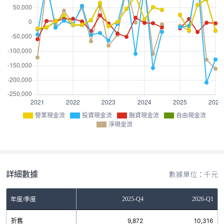
營業現金流
投資現金流
融資現金流
自由現金流
淨現金流
詳細數據
數據單位：千元
Q2
2025-Q3
2025-Q4
2026-Q1
年度/季度
4
折舊
10,936
9,872
10,316