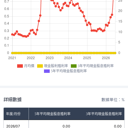
月均價
現金股利殖利率
3年平均現金股息殖利率
5年平均現金股息殖利率
詳細數據
數據單位：%
金股利殖利率
年度/月份
5年平均現金股息殖利率
3年平均現金股息殖利率
2026/07
0.00
0.00
0.00