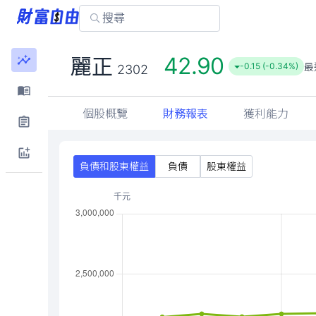
42.90
麗正
最
-0.15 (-0.34%)
2302
個股概覽
財務報表
獲利能力
負債和股東權益
負債
股東權益