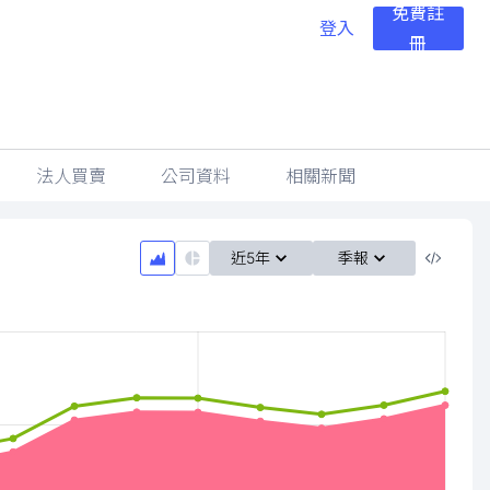
免費註
登入
冊
法人買賣
公司資料
相關新聞
近5年
季報