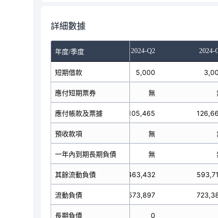
詳細數據
023-Q4
2024-Q1
2024-Q2
2024-
年度/季度
短期借款
10,000
5,000
3,0
應付短期票券
無
無
應付帳款及票據
79,181
105,465
126,6
預收款項
無
無
一年內到期長期負債
無
無
其餘流動負債
449,805
463,432
593,7
流動負債
538,986
573,897
723,3
長期負債
0
0