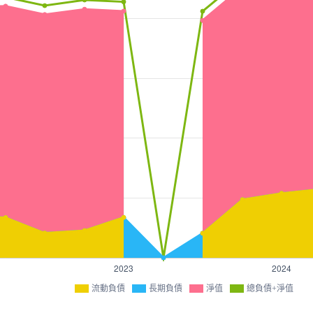
流動負債
長期負債
淨值
總負債+淨值