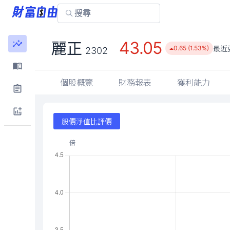
43.05
麗正
最近
0.65 (1.53%)
2302
個股概覽
財務報表
獲利能力
股價淨值比評價