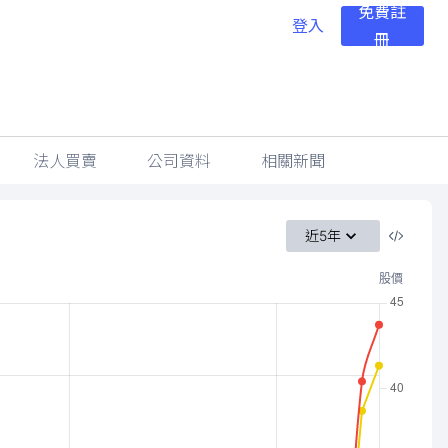
免費註
登入
冊
法人買賣
公司資料
相關新聞
近5年