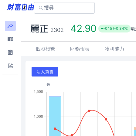
42.90
麗正
最
-0.15 (-0.34%)
2302
個股概覽
財務報表
獲利能力
法人買賣