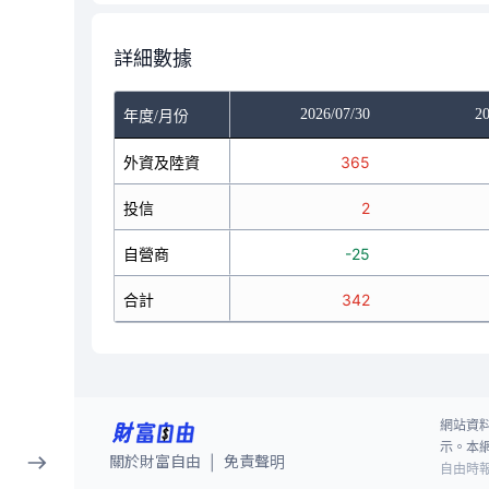
詳細數據
/28
2026/07/29
2026/07/30
20
年度/月份
201
外資及陸資
37
365
0
投信
0
2
68
自營商
-44
-25
269
合計
-7
342
網站資
示。本
關於財富自由
免責聲明
|
自由時