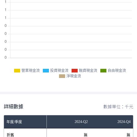
營業現金流
投資現金流
融資現金流
自由現金流
淨現金流
詳細數據
數據單位：千元
Q2
2023-Q4
2024-Q2
2024-Q4
年度/季度
無
折舊
無
無
無