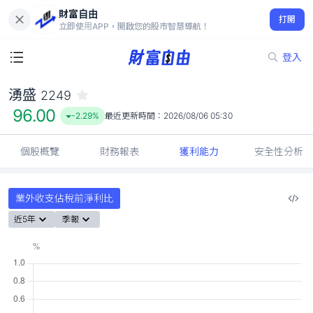
財富自由
湧盛 2249
打開
96.00
-2.29%
立即使用APP，開啟您的股市智慧導航！
登入
湧盛
2249
96.00
-2.29%
最近更新時間：
2026/08/06 05:30
個股概覽
財務報表
獲利能力
安全性分析
業外收支佔稅前淨利比
近5年
季報