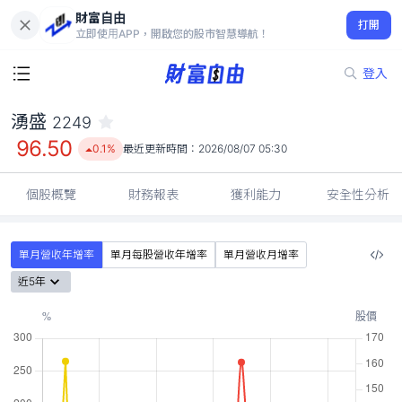
財富自由
湧盛 2249
打開
96.50
0.1%
立即使用APP，開啟您的股市智慧導航！
登入
湧盛
2249
96.50
0.1%
最近更新時間：
2026/08/07 05:30
個股概覽
財務報表
獲利能力
安全性分析
單月營收年增率
單月每股營收年增率
單月營收月增率
近5年