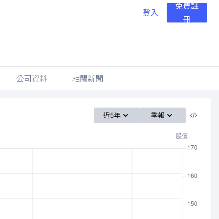
免費註
登入
冊
公司資料
相關新聞
近5年
季報