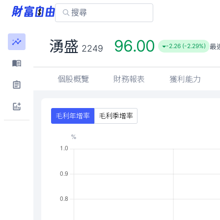
96.00
湧盛
最
-2.26 (-2.29%)
2249
個股概覽
財務報表
獲利能力
毛利年增率
毛利季增率