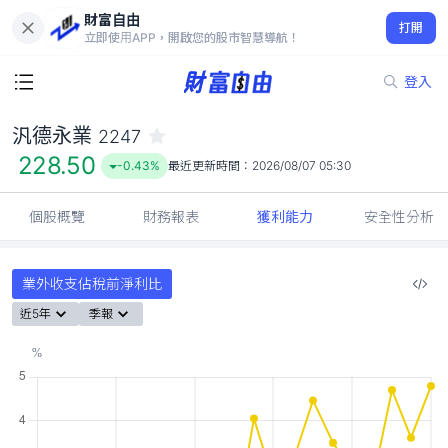
財富自由
汎德永業 2247
打開
228.50
-0.43%
立即使用APP，開啟您的股市智慧導航！
登入
汎德永業
2247
228.50
-0.43%
最近更新時間：
2026/08/07 05:30
個股概覽
財務報表
獲利能力
安全性分析
業外收支佔稅前淨利比
近5年
季報