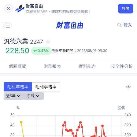
財富自由
汎德永業 2247
打開
228.50
-0.43%
立即使用APP，開啟您的股市智慧導航！
登入
汎德永業
2247
228.50
-0.43%
最近更新時間：
2026/08/07 05:30
個股概覽
財務報表
獲利能力
安全性分析
毛利年增率
毛利季增率
近5年
季報