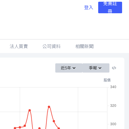
免費註
登入
冊
法人買賣
公司資料
相關新聞
近5年
季報