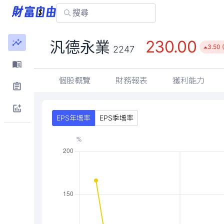
230.00
汎德永業
3.50 
2247
個股概覽
財務報表
獲利能力
EPS年增率
EPS季增率