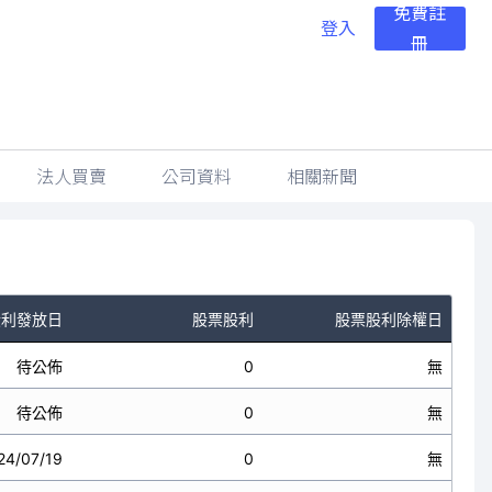
免費註
登入
冊
法人買賣
公司資料
相關新聞
股利發放日
股票股利
股票股利除權日
待公佈
0
無
待公佈
0
無
24/07/19
0
無