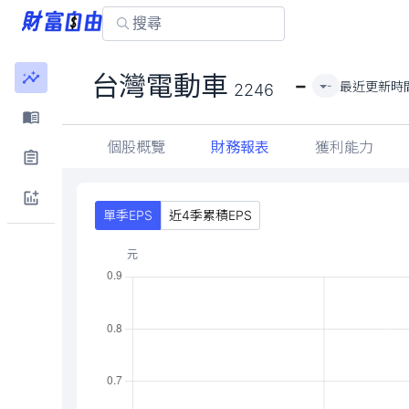
-
台灣電動車
最近更新時
-
2246
個股概覽
財務報表
獲利能力
單季EPS
近4季累積EPS