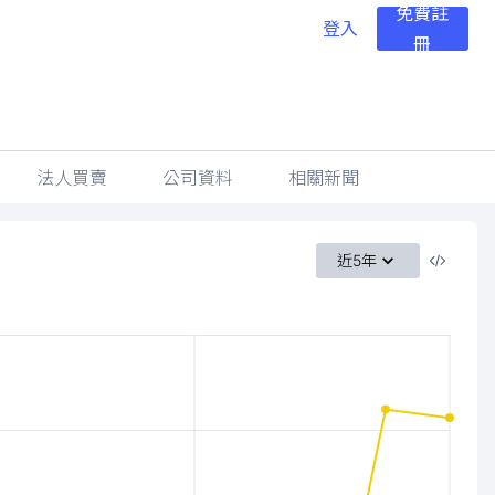
免費註
登入
冊
法人買賣
公司資料
相關新聞
近5年