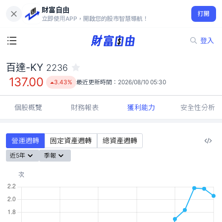
財富自由
百達-KY 2236
打開
137.00
3.43%
立即使用APP，開啟您的股市智慧導航！
登入
百達-KY
2236
137.00
3.43%
最近更新時間：
2026/08/10 05:30
個股概覽
財務報表
獲利能力
安全性分析
營運週轉
固定資產週轉
總資產週轉
近5年
季報