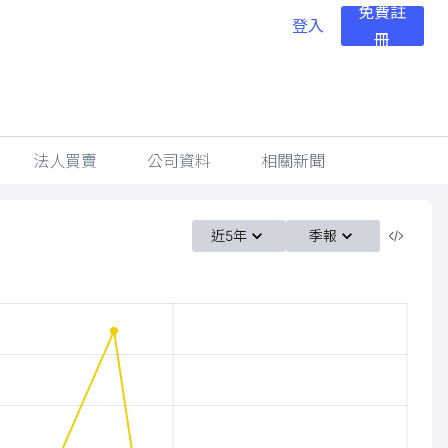
免費註
登入
冊
法人買賣
公司資料
相關新聞
近5年
季報