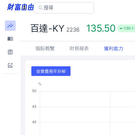
135.50
百達-KY
-1.50 (
2236
個股概覽
財務報表
獲利能力
營業費用率拆解