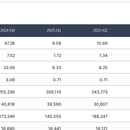
2024-Q4
2025-Q1
2025-Q2
47.28
9.09
10.69
7.52
1.72
1.34
32.09
6.33
8.25
3.09
0.71
0.71
255,236
209,110
243,773
40,618
39,590
30,607
173,246
145,550
188,247
16,690
16,441
16,121