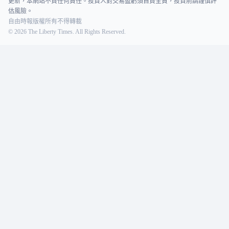
更新，本網站不負任何責任。投資人對交易盈虧須自負全責，投資前請謹慎評
估風險。
自由時報版權所有不得轉載
©
2026
The Liberty Times. All Rights Reserved.