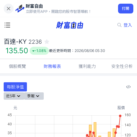
財富自由
百達-KY 2236
打開
135.50
-1.08%
立即使用APP，開啟您的股市智慧導航！
登入
百達-KY
2236
135.50
-1.08%
最近更新時間：
2026/08/06 05:30
個股概覽
財務報表
獲利能力
安全性分析
每股淨值
近5年
季報