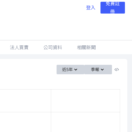
免費註
登入
冊
法人買賣
公司資料
相關新聞
近5年
季報