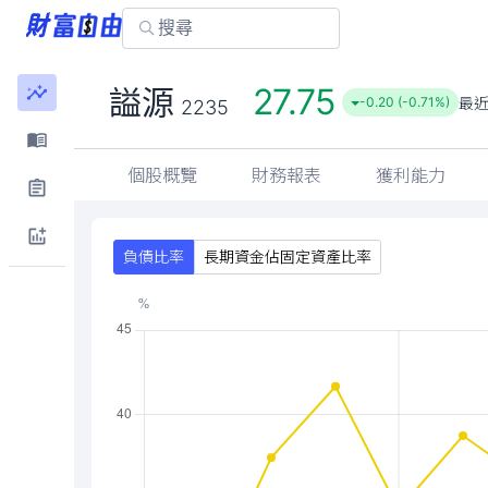
27.75
謚源
最
-0.20 (-0.71%)
2235
個股概覽
財務報表
獲利能力
負債比率
長期資金佔固定資產比率