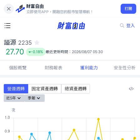
財富自由
謚源 2235
打開
27.70
-0.18%
立即使用APP，開啟您的股市智慧導航！
登入
謚源
2235
27.70
-0.18%
最近更新時間：
2026/08/07 05:30
個股概覽
財務報表
獲利能力
安全性分析
營運週轉
固定資產週轉
總資產週轉
近5年
季報