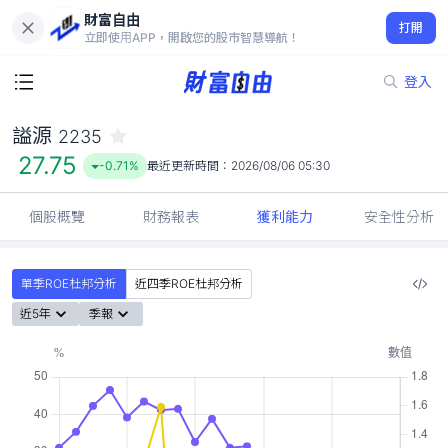
財富自由
謚源 2235
打開
27.75
-0.71%
立即使用APP，開啟您的股市智慧導航！
登入
謚源
2235
27.75
-0.71%
最近更新時間：
2026/08/06 05:30
個股概覽
財務報表
獲利能力
安全性分析
單季ROE杜邦分析
近四季ROE杜邦分析
近5年
季報