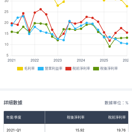
毛利率
營業利益率
稅前淨利率
稅後淨利率
詳細數據
數據單位：%
率
年度/季度
營業利益率
稅後淨利率
稅前淨利率
0
2021-Q1
18.88
15.92
19.76