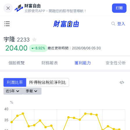
財富自由
宇隆 2233
打開
204.00
-8.92%
立即使用APP，開啟您的股市智慧導航！
登入
宇隆
2233
204.00
-8.92%
最近更新時間：
2026/08/06 05:30
個股概覽
財務報表
獲利能力
安全性分析
利潤比率
所得稅佔稅前淨利比
近5年
季報