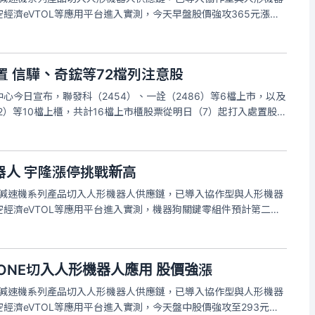
經濟eVTOL等應用平台進入實測，今天早盤股價強攻365元漲停
量2116張。宇隆4月營收合併營收為2.97億元，月減1.76%，年
置 信驊、奇鋐等72檔列注意股
心今日宣布，聯發科（2454）、一詮（2486）等6檔上市，以及
42）等10檔上櫃，共計16檔上市櫃股票從明日（7）起打入處置股
本月20日打入處置的上市股票包含聯發科、一詮以及直得
一
器人 宇隆漲停挑戰新高
）減速機系列產品切入人形機器人供應鏈，已導入協作型與人形機器
經濟eVTOL等應用平台進入實測，機器狗關鍵零組件預計第二季
漲，昨強攻漲停300元，將挑戰歷史新高價303元，昨成交量逾6
為連
 ONE切入人形機器人應用 股價強漲
）減速機系列產品切入人形機器人供應鏈，已導入協作型與人形機器
經濟eVTOL等應用平台進入實測，今天盤中股價強攻至293元，