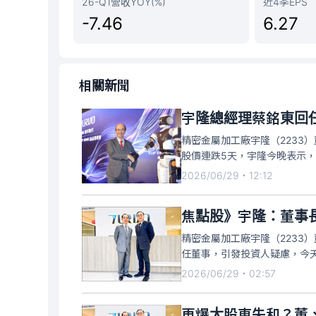
26-Q1營收YOY(%)
近4季EPS
-7.46
6.27
相關新聞
宇隆總經理蔡銘東回
精密金屬加工廠宇隆（2233
股價連跌5天，宇隆今晚表示
織與人事安排，並依公司治理
2026/06/29・12:12
司經營策略及重大發展計畫，
焦點股》宇隆：董事
精密金屬加工廠宇隆（2233
任董事，引發投資人疑慮，今天
挫至193元，截至10點35分，
2026/06/29・02:57
再爆大股東失和？董