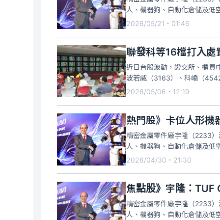
人、機器狗、自動化倉儲及低空
板，創新天價，截至9:40分成交
2026/05/21・01:46
增8.32%；累計1~
聯發科等16檔打入處
近日台股波動，證交所、櫃買中
波若威（3163）、科嶠（45
票。根據證交所公告，從7日至
2026/05/06・12:19
（1597）、宇隆（2233）、
熱門股》卡位人形機
精密金屬零件廠宇隆（2233
人、機器狗、自動化倉儲及低空
底開始出貨，激勵宇隆股價連4
2026/04/30・21:30
千張，其中外資大買1441張，
焦點股》宇隆：TUF
精密金屬零件廠宇隆（2233
人、機器狗、自動化倉儲及低空