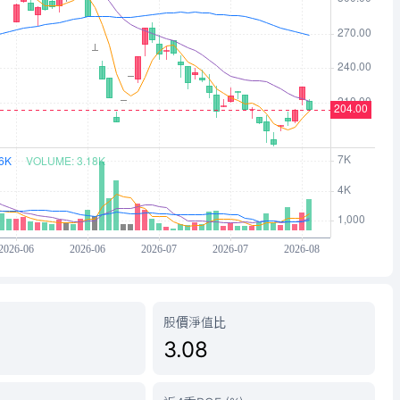
股價淨值比
3.08