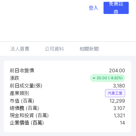
免費註
登入
冊
法人買賣
公司資料
相關新聞
前日收盤價
204.00
漲跌
-20.00 (-8.92%)
前日成交量(張)
3,180
產業類別
汽車工業
市值 (百萬)
12,299
總債務 (百萬)
3.107
現金和投資 (百萬)
1,321
企業價值 (百萬)
14