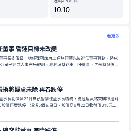
近4季ROE (%)
10.10
看更多
任董事 營運目標未改變
）董事長劉俊昌、總經理蔡銘東上週無預警先後辭任董事職務，造成
，公司已完成人事布局規劃，總經理蔡銘東回任董事，內部將發佈組
程序辦理相關事宜。宇隆總經理蔡銘東將持續帶領經營團隊推動公
目前公司各項營運
長換將疑慮未除 再吞跌停
）董事長劉俊昌22日無預警辭任董事長職務，總經理蔡銘東則跟進辭
股價再吞跌停，短短5個交易日，股價從6月22日收盤價315元下
成交量達4811張，掛跌停價委賣張收逾1270張。
、總突辭董事 宇隆跌停