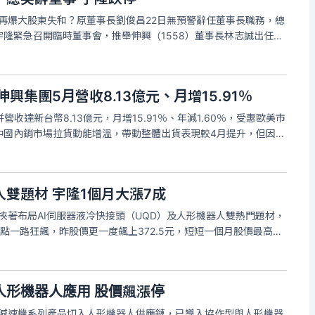
）再爆大股東失和？原董事長劉俊昌22日無預警辭任董事長職務，總
隆緊急召開臨時董事會，推舉伸興（1558）董事長林志誠出任宇
誠任新董宇隆共有9席董事，大股東伸興有5席董事、1席獨董，另
有1
伸興集團5月營收8.13億元、月增15.91％
營收達新台幣8.13億元，月增15.91％、年減1.60％，受惠歐美市
中國內銷市場拉貨動能增溫，帶動整體出貨表現較4月提升，但因越
為吃緊，部分訂單遞延至6月出貨認列，單月營收表現未能完全反映
人雙題材 宇隆1個月大漲7成
）挾著布局AI伺服器液冷快接頭（UQD）及人形機器人雙熱門題材，
低點一路狂飆，昨股價更一度飆上372.5元，短短一個月股價最高漲
斂，收在347元。外資從4月13日以來買超宇隆達3503張、投信
人形機器人應用 股價飆漲停
）減速機系列產品切入人形機器人供應鏈，已導入協作型與人形機器