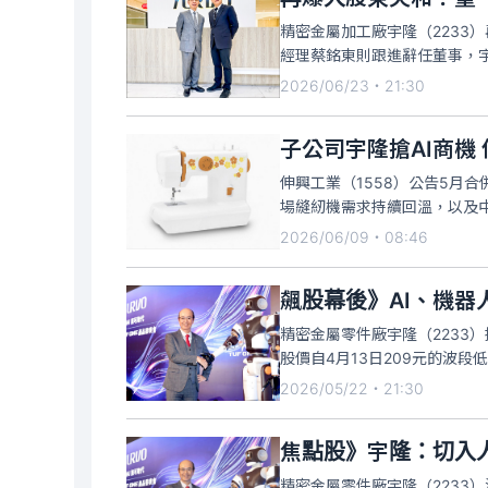
精密金屬加工廠宇隆（2233
經理蔡銘東則跟進辭任董事，宇
隆新任董事長。臨董會推舉林志
2026/06/23・21:30
一大股東程泰機械（1583）則
子公司宇隆搶AI商機 
伸興工業（1558）公告5月合併
場縫紉機需求持續回溫，以及
南地區近期船期與訂艙資源較
2026/06/09・08:46
實際接單需求；累計今年前5
飆股幕後》AI、機器
精密金屬零件廠宇隆（2233
股價自4月13日209元的波段
幅達78%，不過昨日最終漲幅收
2026/05/22・21:30
賣超306張、自營商
焦點股》宇隆：切入
精密金屬零件廠宇隆（2233