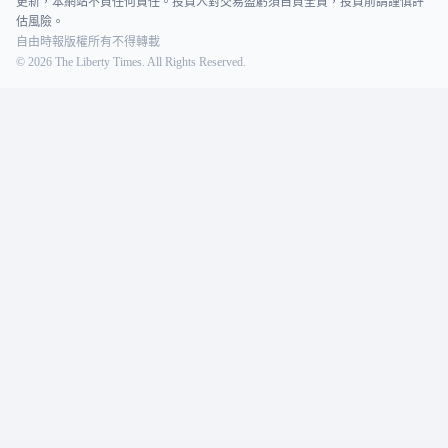
更新，本網站不負任何責任。投資人對交易盈虧須自負全責，投資前請謹慎評
估風險。
自由時報版權所有不得轉載
©
2026
The Liberty Times. All Rights Reserved.