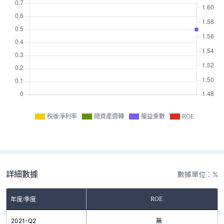
稅後淨利率
總資產週轉
權益乘數
ROE
詳細數據
數據單位：%
ROE
年度/季度
2021-Q2
無