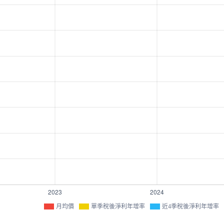
月均價
單季稅後淨利年增率
近4季稅後淨利年增率