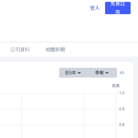
免費註
登入
冊
公司資料
相關新聞
近5年
季報