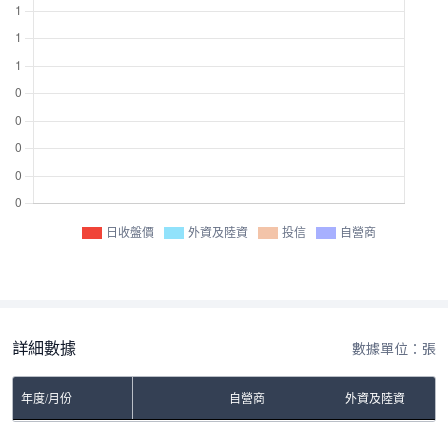
日收盤價
外資及陸資
投信
自營商
詳細數據
數據單位：張
年度/月份
自營商
外資及陸資
No Rows To Show