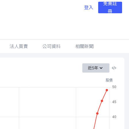
免費註
登入
冊
法人買賣
公司資料
相關新聞
近5年