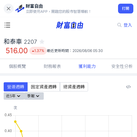
財富自由
和泰車 2207
打開
516.00
1.37%
立即使用APP，開啟您的股市智慧導航！
登入
和泰車
2207
516.00
1.37%
最近更新時間：
2026/08/06 05:30
個股概覽
財務報表
獲利能力
安全性分析
營運週轉
固定資產週轉
總資產週轉
近5年
季報