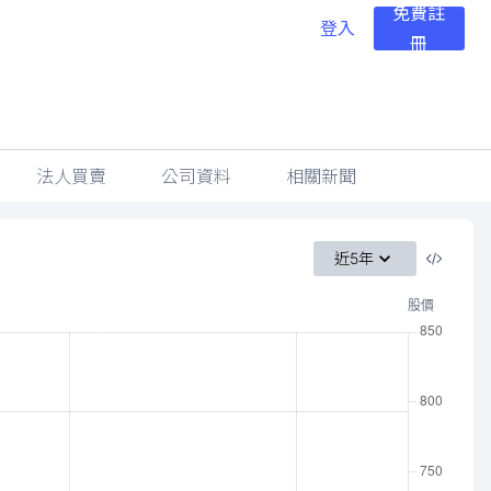
免費註
登入
冊
法人買賣
公司資料
相關新聞
近5年