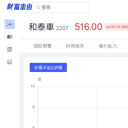
516.00
和泰車
2.00 (0.38%
2207
個股概覽
財務報表
獲利能力
股價淨值比評價