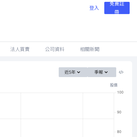
免費註
登入
冊
法人買賣
公司資料
相關新聞
近5年
季報