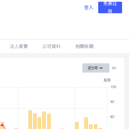
免費註
登入
冊
法人買賣
公司資料
相關新聞
近5年