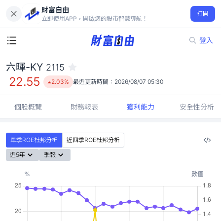
財富自由
六暉-KY 2115
打開
22.55
2.03%
立即使用APP，開啟您的股市智慧導航！
登入
六暉-KY
2115
22.55
2.03%
最近更新時間：
2026/08/07 05:30
個股概覽
財務報表
獲利能力
安全性分析
單季ROE杜邦分析
近四季ROE杜邦分析
近5年
季報