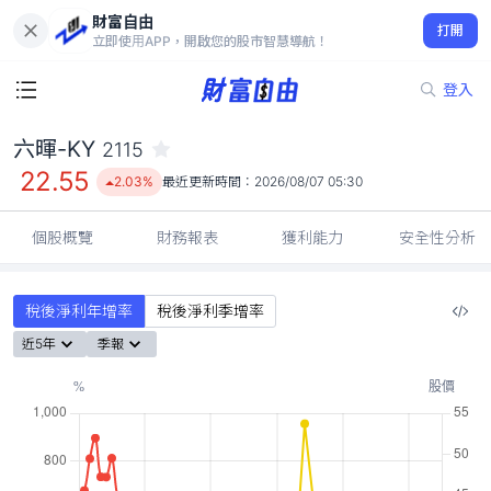
財富自由
六暉-KY 2115
打開
22.55
2.03%
立即使用APP，開啟您的股市智慧導航！
登入
六暉-KY
2115
22.55
2.03%
最近更新時間：
2026/08/07 05:30
個股概覽
財務報表
獲利能力
安全性分析
稅後淨利年增率
稅後淨利季增率
近5年
季報