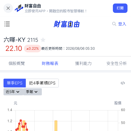
財富自由
六暉-KY 2115
打開
22.10
0.22%
立即使用APP，開啟您的股市智慧導航！
登入
六暉-KY
2115
22.10
0.22%
最近更新時間：
2026/08/06 05:30
個股概覽
財務報表
獲利能力
安全性分析
單季EPS
近4季累積EPS
近5年
季報