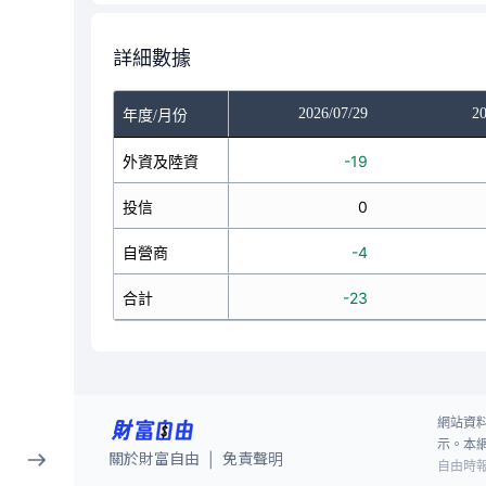
詳細數據
/27
2026/07/28
2026/07/29
20
年度/月份
6
外資及陸資
-6
-19
0
投信
0
0
1
自營商
7
-4
7
合計
1
-23
網站資
示。本
關於財富自由
免責聲明
|
自由時