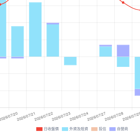
日收盤價
外資及陸資
投信
自營商