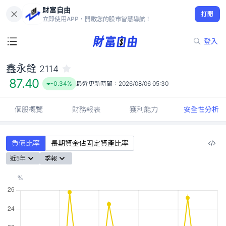
財富自由
鑫永銓 2114
打開
87.40
-0.34%
立即使用APP，開啟您的股市智慧導航！
登入
鑫永銓
2114
87.40
-0.34%
最近更新時間：
2026/08/06 05:30
個股概覽
財務報表
獲利能力
安全性分析
負債比率
長期資金佔固定資產比率
近5年
季報