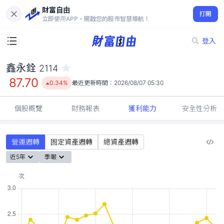
財富自由
鑫永銓 2114
打開
87.70
0.34%
立即使用APP，開啟您的股市智慧導航！
登入
鑫永銓
2114
87.70
0.34%
最近更新時間：
2026/08/07 05:30
個股概覽
財務報表
獲利能力
安全性分析
營運週轉
固定資產週轉
總資產週轉
近5年
季報