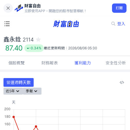
財富自由
鑫永銓 2114
打開
87.40
-0.34%
立即使用APP，開啟您的股市智慧導航！
登入
鑫永銓
2114
87.40
-0.34%
最近更新時間：
2026/08/06 05:30
個股概覽
財務報表
獲利能力
安全性分析
營運週轉天數
近5年
季報