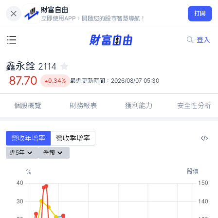
財富自由
鑫永銓 2114
打開
87.70
0.34%
立即使用APP，開啟您的股市智慧導航！
登入
鑫永銓
2114
87.70
0.34%
最近更新時間：
2026/08/07 05:30
個股概覽
財務報表
獲利能力
安全性分析
營收年增率
營收季增率
近5年
季報