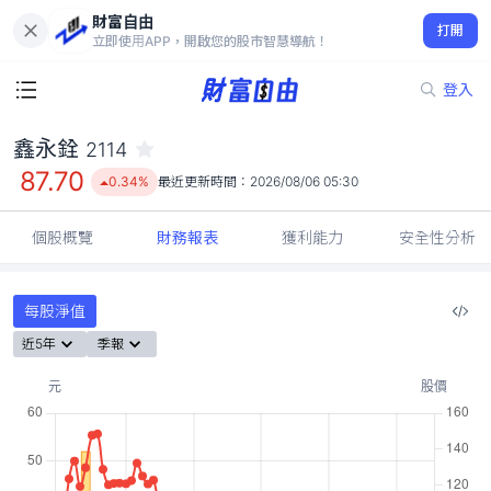
財富自由
鑫永銓 2114
打開
87.70
0.34%
立即使用APP，開啟您的股市智慧導航！
登入
鑫永銓
2114
87.70
0.34%
最近更新時間：
2026/08/06 05:30
個股概覽
財務報表
獲利能力
安全性分析
每股淨值
近5年
季報