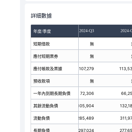
詳細數據
024-Q1
2024-Q2
2024-Q3
2024-
年度/季度
短期借款
無
無
應付短期票券
無
無
應付帳款及票據
100,650
107,279
113,5
預收款項
無
無
一年內到期長期負債
78,359
72,306
66,2
其餘流動負債
146,800
105,904
132,1
流動負債
325,809
285,489
311,9
長期負債
316,399
297,024
277,6