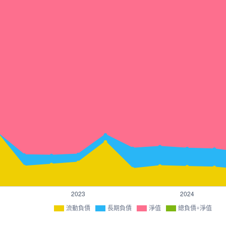
流動負債
長期負債
淨值
總負債+淨值