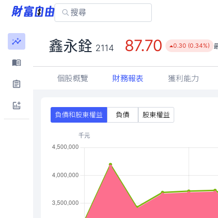
87.70
鑫永銓
0.30 (0.34%)
2114
個股概覽
財務報表
獲利能力
負債和股東權益
負債
股東權益