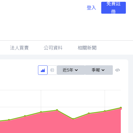
免費註
登入
冊
法人買賣
公司資料
相關新聞
近5年
季報